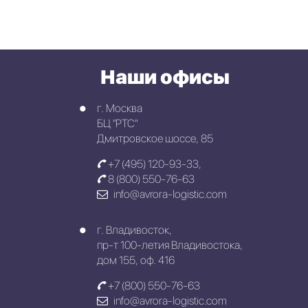
Наши офисы
г. Москва
БЦ "РТС"
Дмитровское шоссе, 85
+7 (495) 120-93-33
,
8 (800) 550-76-63
info@avrora-logistic.com
г. Владивосток,
пр-т 100-летия Владивостока,
дом 155, оф. 416
+7 (800) 550-76-63
info@avrora-logistic.com