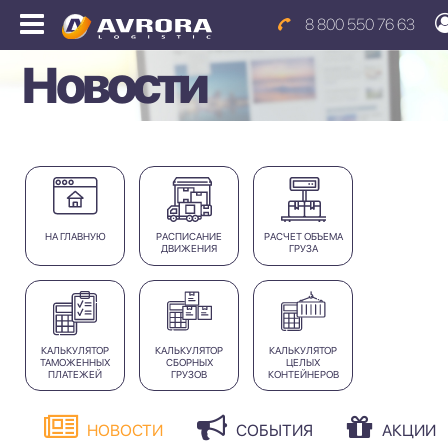
8 800 550 76 63
Новости
НА ГЛАВНУЮ
РАСПИСАНИЕ
РАСЧЕТ ОБЪЕМА
ДВИЖЕНИЯ
ГРУЗА
КАЛЬКУЛЯТОР
КАЛЬКУЛЯТОР
КАЛЬКУЛЯТОР
ТАМОЖЕННЫХ
СБОРНЫХ
ЦЕЛЫХ
ПЛАТЕЖЕЙ
ГРУЗОВ
КОНТЕЙНЕРОВ
НОВОСТИ
СОБЫТИЯ
АКЦИИ