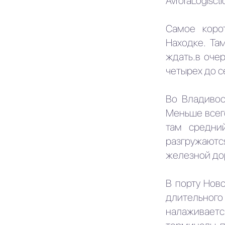
AvroraLogiscti
Самое коро
Находке. Та
ждать.в очер
четырех до с
Во Владивос
Меньше всег
там средни
разгружаютс
железной дор
В порту Нов
длительног
налаживается