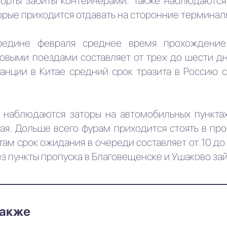
орты забиты контейнерами. Также наблюдаются
орые приходится отдавать на сторонние терминал
редине февраля среднее время прохождение 
зовыми поездами составляет от трех до шести д
танции в Китае средний срок тразита в Россию с
, наблюдаются заторы на автомобильных пункта
ая. Дольше всего фурам приходится стоять в про
 там срок ожидания в очереди составляет от 10 д
з пункты пропуска в Благовещенске и Ушаково займ
также