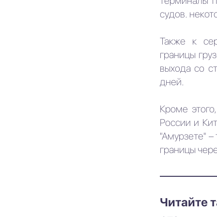
терминалы п
судов. некот
Также к се
границы гру
выхода со с
дней.
Кроме этого
России и Кит
"Амурзете" –
границы чере
Читайте 