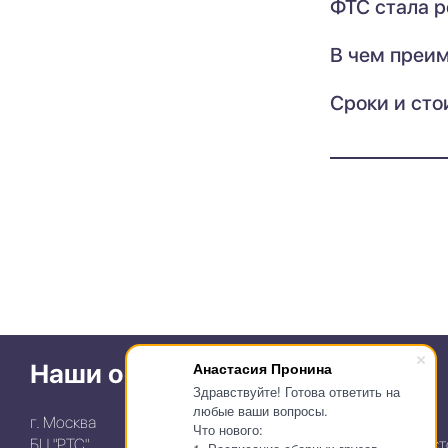
ФТС стала р
В чем преим
Сроки и сто
Наши офисы
Анастасия Пронина
Здравствуйте! Готова ответить на
любые ваши вопросы.
г. Москва
г. Владивосток,
Что нового:
БЦ "РТС"
пр-т 100-летия Владивост