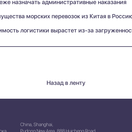
еже назначать административные наказания
ущества морских перевозок из Китая в Росси
имость логистики вырастет из-за загруженнос
Назад в ленту
China, Shanghai,
ока,
Pudong New Area, 888 Huicheng Road,