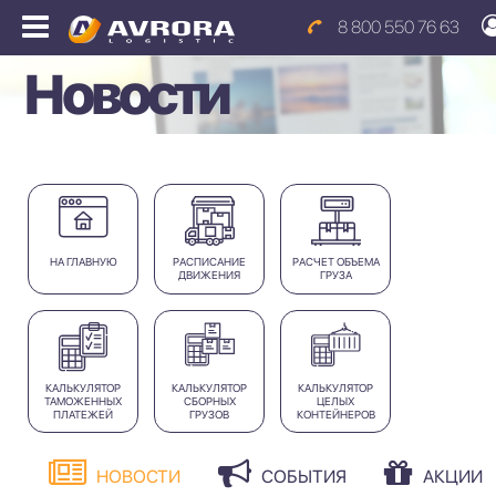
8 800 550 76 63
Новости
НА ГЛАВНУЮ
РАСПИСАНИЕ
РАСЧЕТ ОБЪЕМА
ДВИЖЕНИЯ
ГРУЗА
КАЛЬКУЛЯТОР
КАЛЬКУЛЯТОР
КАЛЬКУЛЯТОР
ТАМОЖЕННЫХ
СБОРНЫХ
ЦЕЛЫХ
ПЛАТЕЖЕЙ
ГРУЗОВ
КОНТЕЙНЕРОВ
НОВОСТИ
СОБЫТИЯ
АКЦИИ