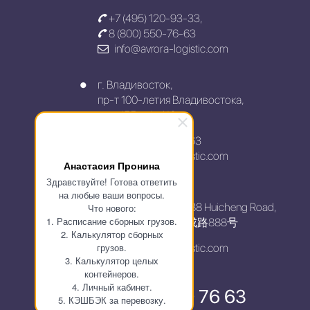
+7 (495) 120-93-33
,
8 (800) 550-76-63
info@avrora-logistic.com
г. Владивосток,
пр-т 100-летия Владивостока,
дом 155, оф. 416
+7 (800) 550-76-63
info@avrora-logistic.com
Анастасия Пронина
Здравствуйте! Готова ответить
China, Shanghai,
на любые ваши вопросы.
Pudong New Area, 888 Huicheng Road,
Что нового:
1. Расписание сборных грузов.
上海市浦东新区汇成路888号
2. Калькулятор сборных
грузов.
info@avrora-logistic.com
3. Калькулятор целых
контейнеров.
4. Личный кабинет.
8 800 550 76 63
5. КЭШБЭК за перевозку.