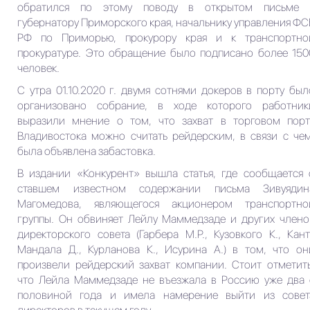
обратился по этому поводу в открытом письме 
губернатору Приморского края, начальнику управления ФС
РФ по Приморью, прокурору края и к транспортно
прокуратуре. Это обращение было подписано более 150
человек.
С утра 01.10.2020 г. двумя сотнями докеров в порту был
организовано собрание, в ходе которого работник
выразили мнение о том, что захват в торговом порт
Владивостока можно считать рейдерским, в связи с чем
была объявлена забастовка.
В издании «Конкурент» вышла статья, где сообщается 
ставшем известном содержании письма Зивуядин
Магомедова, являющегося акционером транспортно
группы. Он обвиняет Лейлу Маммедзаде и других члено
директорского совета (Гарбера М.Р., Кузовкого К., Кант
Мандала Д., Курланова К., Исурина А.) в том, что он
произвели рейдерский захват компании. Стоит отметить
что Лейла Маммедзаде не въезжала в Россию уже два 
половиной года и имела намерение выйти из совет