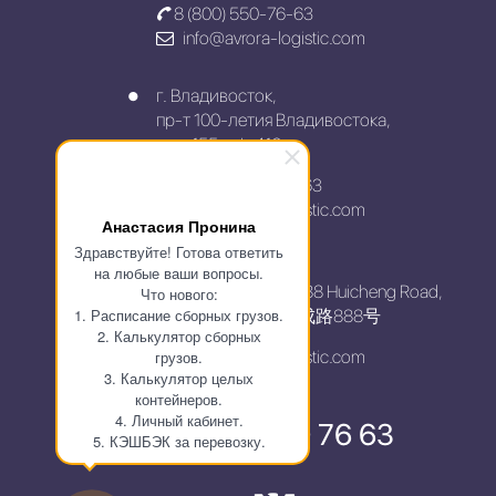
8 (800) 550-76-63
info@avrora-logistic.com
г. Владивосток,
пр-т 100-летия Владивостока,
дом 155, оф. 416
+7 (800) 550-76-63
info@avrora-logistic.com
Анастасия Пронина
Здравствуйте! Готова ответить
China, Shanghai,
на любые ваши вопросы.
Pudong New Area, 888 Huicheng Road,
Что нового:
1. Расписание сборных грузов.
上海市浦东新区汇成路888号
2. Калькулятор сборных
грузов.
info@avrora-logistic.com
3. Калькулятор целых
контейнеров.
4. Личный кабинет.
8 800 550 76 63
5. КЭШБЭК за перевозку.