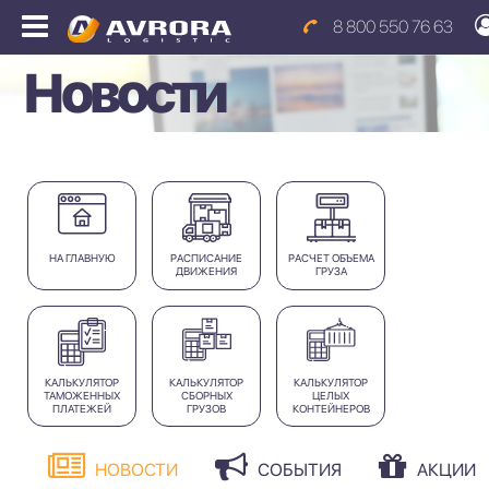
8 800 550 76 63
Новости
НА ГЛАВНУЮ
РАСПИСАНИЕ
РАСЧЕТ ОБЪЕМА
ДВИЖЕНИЯ
ГРУЗА
КАЛЬКУЛЯТОР
КАЛЬКУЛЯТОР
КАЛЬКУЛЯТОР
ТАМОЖЕННЫХ
СБОРНЫХ
ЦЕЛЫХ
ПЛАТЕЖЕЙ
ГРУЗОВ
КОНТЕЙНЕРОВ
НОВОСТИ
СОБЫТИЯ
АКЦИИ