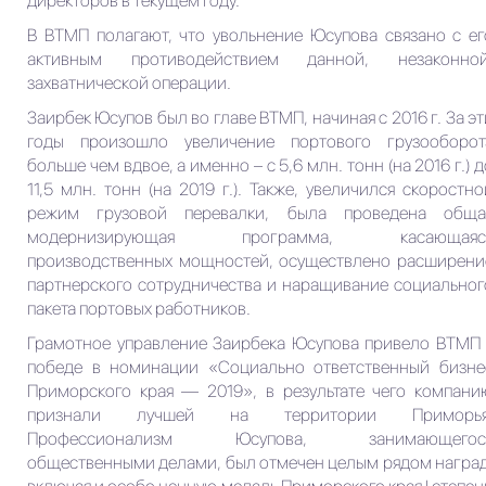
директоров в текущем году.
В ВТМП полагают, что увольнение Юсупова связано с ег
активным противодействием данной, незаконной
захватнической операции.
Заирбек Юсупов был во главе ВТМП, начиная с 2016 г. За эт
годы произошло увеличение портового грузооборот
больше чем вдвое, а именно – с 5,6 млн. тонн (на 2016 г.) д
11,5 млн. тонн (на 2019 г.). Также, увеличился скоростно
режим грузовой перевалки, была проведена обща
модернизирующая программа, касающаяс
производственных мощностей, осуществлено расширени
партнерского сотрудничества и наращивание социальног
пакета портовых работников.
Грамотное управление Заирбека Юсупова привело ВТМП 
победе в номинации «Социально ответственный бизне
Приморского края — 2019», в результате чего компани
признали лучшей на территории Приморья
Профессионализм Юсупова, занимающегос
общественными делами, был отмечен целым рядом наград