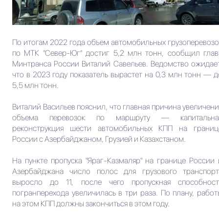
По итогам 2022 года объем автомобильных грузоперевозо
по МТК "Север-Юг" достиг 5,2 млн тонн, сообщил глав
Минтранса России Виталий Савельев. Ведомство ожидает
что в 2023 году показатель вырастет на 0,3 млн тонн — д
5,5 млн тонн.
Виталий Васильев пояснил, что главная причина увеличени
объема перевозок по маршруту — капитальна
реконструкция шести автомобильных КПП на границ
России с Азербайджаном, Грузией и Казахстаном.
На пункте пропуска "Яраг-Казмаляр" на границе России 
Азербайджана число полос для грузового транспорт
выросло до 11, после чего пропускная способност
погранперехода увеличилась в три раза. По плану, работ
на этом КПП должны закончиться в этом году.