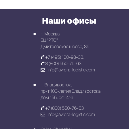
Наши офисы
г. Москва
БЦ "РТС"
Дмитровское шоссе, 85
+7 (495) 120-93-33
,
8 (800) 550-76-63
info@avrora-logistic.com
г. Владивосток,
пр-т 100-летия Владивостока,
дом 155, оф. 416
+7 (800) 550-76-63
info@avrora-logistic.com