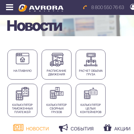
8 800 550 76 63
Новости
НА ГЛАВНУЮ
РАСПИСАНИЕ
РАСЧЕТ ОБЪЕМА
ДВИЖЕНИЯ
ГРУЗА
КАЛЬКУЛЯТОР
КАЛЬКУЛЯТОР
КАЛЬКУЛЯТОР
ТАМОЖЕННЫХ
СБОРНЫХ
ЦЕЛЫХ
ПЛАТЕЖЕЙ
ГРУЗОВ
КОНТЕЙНЕРОВ
НОВОСТИ
СОБЫТИЯ
АКЦИИ